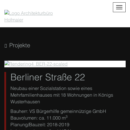
Toggl
Projekte
Berliner Straße 22
Neubau einer Sozialstation sowie eines
Mehrfamilienhauses mit 18 Wohnungen in Königs
Wusterhausen
Bauherr: VS Bürgerhilfe gemeinnützige GmbH
3
Bauvolumen: ca. 11.000 m
Planung/Bauzeit: 2018-2019