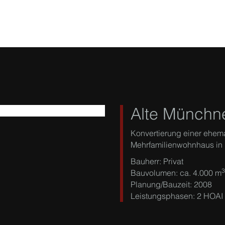
Alte Münchne
Konvertierung einer ehem
Mehrfamilienwohnhaus in 
Bauherr: Privat
3
Bauvolumen: ca. 4.000 m
Planung/Bauzeit: 2008
Leistungsphasen: 2 HOAI