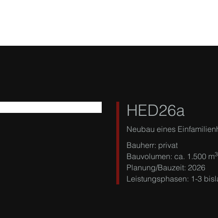
HED26a
Neubau eines Einfamilien
Bauherr: privat
3
Bauvolumen: ca. 1.500 m
Planung/Bauzeit: 2026
Leistungsphasen: 1-3 bis